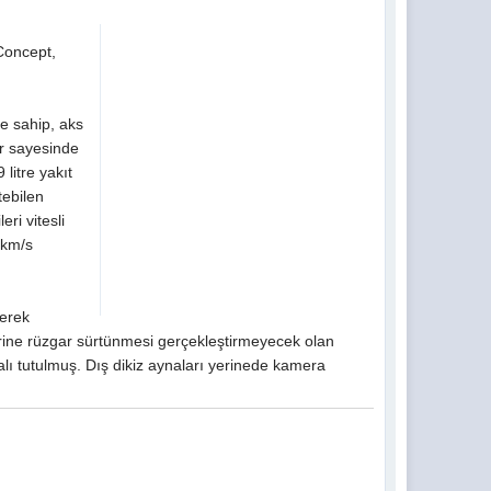
Concept,
e sahip, aks
ar sayesinde
litre yakıt
tebilen
ri vitesli
 km/s
lerek
rine rüzgar sürtünmesi gerçekleştirmeyecek olan
alı tutulmuş. Dış dikiz aynaları yerinede kamera