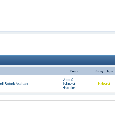
Forum
Konuyu Açan
Bilim &
mli Bebek Arabası
Teknoloji
Haberci
Haberleri