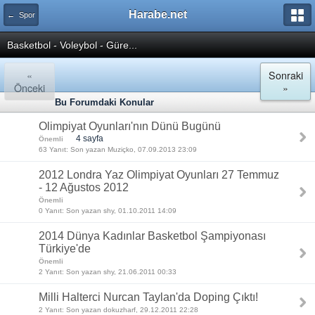
Harabe.net
← Spor
Basketbol - Voleybol - Güre...
«
Sonraki
Önceki
»
Bu Forumdaki Konular
Olimpiyat Oyunları'nın Dünü Bugünü
4 sayfa
Önemli
63 Yanıt: Son yazan Muziçko, 07.09.2013 23:09
2012 Londra Yaz Olimpiyat Oyunları 27 Temmuz
- 12 Ağustos 2012
Önemli
0 Yanıt: Son yazan shy, 01.10.2011 14:09
2014 Dünya Kadınlar Basketbol Şampiyonası
Türkiye'de
Önemli
2 Yanıt: Son yazan shy, 21.06.2011 00:33
Milli Halterci Nurcan Taylan'da Doping Çıktı!
2 Yanıt: Son yazan dokuzharf, 29.12.2011 22:28