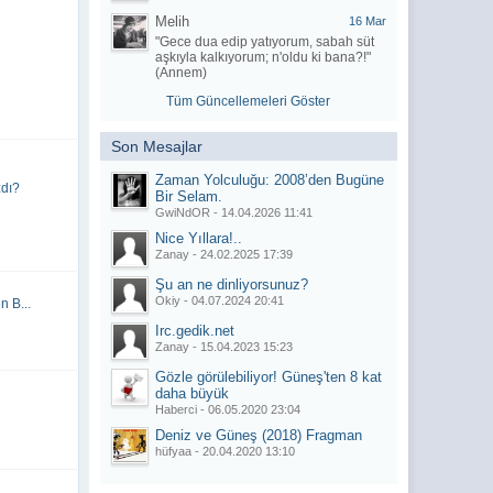
Melih
16 Mar
"Gece dua edip yatıyorum, sabah süt
aşkıyla kalkıyorum; n'oldu ki bana?!"
025 - 17:40)
(Annem)
024 - 13:47)
Tüm Güncellemeleri Göster
023 - 11:23)
023 - 21:31)
Son Mesajlar
023 - 16:13)
Zaman Yolculuğu: 2008’den Bugüne
zdı?
Bir Selam.
023 - 16:13)
GwiNdOR -
14.04.2026 11:41
023 - 15:30)
Nice Yıllara!..
Zanay -
24.02.2025 17:39
023 - 15:32)
Şu an ne dinliyorsunuz?
020 - 17:16)
Okiy -
04.07.2024 20:41
 B...
020 - 01:47)
Irc.gedik.net
Zanay -
15.04.2023 15:23
020 - 01:44)
Gözle görülebiliyor! Güneş'ten 8 kat
020 - 00:07)
daha büyük
Haberci -
06.05.2020 23:04
020 - 00:06)
Deniz ve Güneş (2018) Fragman
hüfyaa -
20.04.2020 13:10
020 - 23:57)