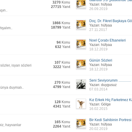
İstanbul 5.8 Şiddetinde Sal
3270
Konu
(01.01.2
çi getiririm şunu yapabilsem, dangalak sistem!
Yazan: hüfyaa
27715
Yanıt
26.09.2019
şın..
(01.01.2
Doç. Dr. Fikret Başkaya Göz
a uzantısını kullanma yetkiniz yok diyorsun?
1866
Konu
Yazan: hüfyaa
18799
Yanıt
ışalım..
27.11.2017
resim adresini kopyalayarak fotoğraf alıp konu açamıyorum, neden?
(01.01.2
Noel Çorabı Efsaneleri
94
Konu
Yazan: hüfyaa
(01.01.2
632
Yanıt
18.12.2019
(03.12.2
Günün Sözleri
107
Konu
(03.08.2
Yazan: hüfyaa
sözler, isyan sözleri
3222
Yanıt
18.12.2019
bazıları link olarak, bazıları videonun kendisi olarak çıkıyor - benim
(20.06.2
Seni Seviyorumm ..............
270
Konu
Yazan: duygusuz
4799
Yanıt
dünya duymalı..
(17.06.2
07.03.2014
ilde siliniyor videolar.
(16.06.2
Kız Erkek Hiç Farketmez Ka
128
Konu
(13.06.2
 Hepsinde aynı şeyi yaptım, bu ne saçmalık!
Yazan: Gölge
4341
Yanıt
16.02.2015
(13.06.2
a ne!
Bir Kedi Sahibinin Portresi
165
Konu
(13.06.2
Yazan: hüfyaa
iz, hayvanlar
2264
Yanıt
20.02.2019