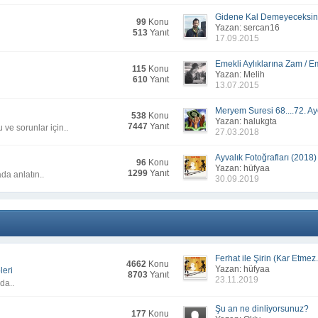
Gidene Kal Demeyeceksi
99
Konu
Yazan: sercan16
513
Yanıt
17.09.2015
Emekli Aylıklarına Zam / Em
115
Konu
Yazan: Melih
610
Yanıt
13.07.2015
Meryem Suresi 68....72. Aye
538
Konu
Yazan: halukgta
7447
Yanıt
u ve sorunlar için..
27.03.2018
Ayvalık Fotoğrafları (2018)
96
Konu
Yazan: hüfyaa
1299
Yanıt
ada anlatın..
30.09.2019
Ferhat ile Şirin (Kar Etmez.
4662
Konu
Yazan: hüfyaa
leri
8703
Yanıt
23.11.2019
da..
Şu an ne dinliyorsunuz?
177
Konu