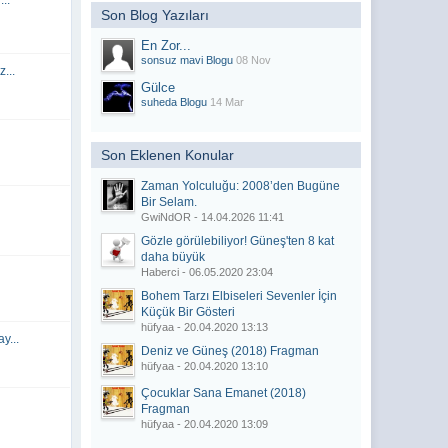
...
020 - 23:56)
Son Blog Yazıları
En Zor...
sonsuz mavi Blogu
08 Nov
020 - 23:56)
...
Gülce
suheda Blogu
14 Mar
020 - 23:55)
020 - 23:54)
Son Eklenen Konular
Zaman Yolculuğu: 2008’den Bugüne
019 - 21:44)
Bir Selam.
019 - 22:21)
GwiNdOR - 14.04.2026 11:41
Gözle görülebiliyor! Güneş'ten 8 kat
daha büyük
019 - 07:09)
Haberci - 06.05.2020 23:04
Bohem Tarzı Elbiseleri Sevenler İçin
019 - 05:01)
Küçük Bir Gösteri
019 - 00:34)
hüfyaa - 20.04.2020 13:13
y...
019 - 14:19)
Deniz ve Güneş (2018) Fragman
hüfyaa - 20.04.2020 13:10
019 - 14:13)
Çocuklar Sana Emanet (2018)
Fragman
019 - 14:09)
hüfyaa - 20.04.2020 13:09