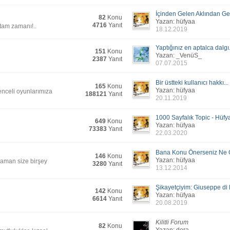
bi olmuyor
(13.06.2
erslik vardı herhalde.
(09.05.2
İçinden Gelen Aklından Ge
82
Konu
Yazan: hüfyaa
4716
Yanıt
(09.05.2
tam zamanı!..
18.12.2019
oyu verirdi.
(09.05.2
Yaptığınız en aptalca dalgı.
stedim, silemedim.
151
Konu
(09.05.2
Yazan: _VenüS_
2387
Yanıt
07.07.2015
(17.03.2
(17.03.2
Bir üstteki kullanıcı hakkı...
165
Konu
(17.03.2
Yazan: hüfyaa
enceli oyunlarımıza
188121
Yanıt
20.11.2019
(17.03.2
(17.03.2
1000 Sayfalık Topic - Hüfy
649
Konu
Yazan: hüfyaa
(17.03.2
73383
Yanıt
22.03.2020
(17.03.2
Bana Konu Önerseniz Ne G
(17.03.2
ç laf ekle, linki kısalt...
146
Konu
Yazan: hüfyaa
 zaman size birşey
3280
Yanıt
 bir fırtınayı.
13.12.2014
(17.03.2
(17.03.2
Şikayetçiyim: Giuseppe di 
142
Konu
(17.03.2
Yazan: hüfyaa
6614
Yanıt
20.08.2019
ime bile yetişemiyorum. Zaman alan şeyler bunlar. Kafanı gözünü
(17.03.2
Kilitli Forum
82
Konu
ırsa Adsense gösterim sayısını etkiliyor.
(17.03.2