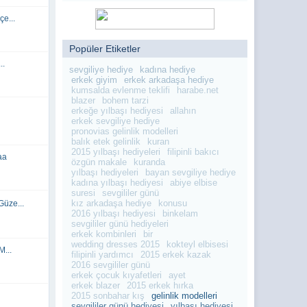
019 - 14:08)
019 - 13:45)
çe...
019 - 13:41)
Popüler Etiketler
019 - 13:41)
..
019 - 13:41)
sevgiliye hediye
kadına hediye
erkek giyim
erkek arkadaşa hediye
019 - 11:26)
kumsalda evlenme teklifi
harabe.net
blazer
bohem tarzi
019 - 11:26)
erkeğe yılbaşı hediyesi
allahın
019 - 11:25)
erkek sevgiliye hediye
pronovias gelinlik modelleri
019 - 11:25)
balık etek gelinlik
kuran
2015 yılbaşı hediyeleri
filipinli bakıcı
019 - 11:24)
aa
özgün makale
kuranda
019 - 11:24)
yılbaşı hediyeleri
bayan sevgiliye hediye
kadına yılbaşı hediyesi
abiye elbise
019 - 11:24)
suresi
sevgililer günü
kız arkadaşa hediye
konusu
üze...
019 - 11:24)
2016 yılbaşı hediyesi
binkelam
sevgililer günü hediyeleri
019 - 11:23)
erkek kombinleri
bir
019 - 11:06)
wedding dresses 2015
kokteyl elbisesi
M...
filipinli yardımcı
2015 erkek kazak
019 - 11:06)
2016 sevgililer günü
erkek çocuk kıyafetleri
ayet
019 - 09:17)
erkek blazer
2015 erkek hırka
2015 sonbahar kış
gelinlik modelleri
019 - 09:16)
sevgililer günü hediyesi
yılbaşı hediyesi