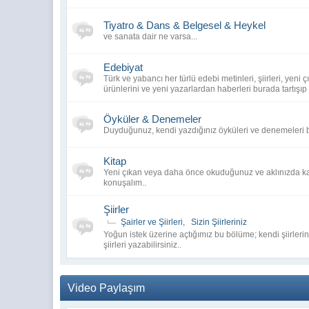
Tiyatro & Dans & Belgesel & Heykel
ve sanata dair ne varsa...
Edebiyat
Türk ve yabancı her türlü edebi metinleri, şiirleri, yeni 
ürünlerini ve yeni yazarlardan haberleri burada tartışıp
Öyküler & Denemeler
Duyduğunuz, kendi yazdığınız öyküleri ve denemeleri b
Kitap
Yeni çıkan veya daha önce okuduğunuz ve aklınızda ka
konuşalım..
Şiirler
Şairler ve Şiirleri
,
Sizin Şiirleriniz
Yoğun istek üzerine açtığımız bu bölüme; kendi şiirleri
şiirleri yazabilirsiniz..
Video Paylaşım