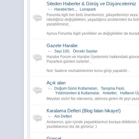
Siteden Haberler & Görüş ve Düşünceleriniz
Zaman akıp gitse de, paylaşılan o s
Sevgiyle kalın.
Harabe'den..
,
Lunapark
Forumla ilgili her türlü önerilerinizi, şikayetlerinizi vey
@
Zanay
:
Harabe.Net`in saygı değer kullanıcıl
istediğiniz değişiklikleri, yaşadığınız problemleri bu bö
yazabilirsiniz..
@
_RomantizmA_
:
merhaba millet. arada girdiğinizi bili
@
antiqa
:
hayırlı işler bol güneşler.
Ayrıca Forumla iligili yenilikler ve değişiklikler de bura
vay be bu site hala ayaktamı, çok
@
GwiNdOR
:
Gazete Harabe
hala aktifiz
@
redkitt
:
Sayı 100
,
Önceki Sayılar
Harabe Forum ve Harabe Üyelerimiz hakkındaki güncel
@
redkitt
:
siteyi kapandı biliyordum vaayy ne
Pazartesi günleri sizlerle!..
Selamlar.. Gedik.Net
@
Zanay
:
Not: Sadece muhabirlerimiz konu girişi yapabilir...
Deneme
@
Melih
:
Açık alan
@
Elric
:
herkesin tuttuğu admine
Doğum Günü Kutlamaları
,
Tanışma Faslı
,
@
Kafadar
:
bi selam bırakıp kaçayım belki hortl
Yıldönümleri & Kutlamalar
,
Anketler
,
Haftanın Ü
Meydan sizin! Ne isterseniz, aklınıza gelen ilk şeyi yazab
@
Kafadar
:
vay harabe vay...beşikten mezara
Cıks. Olmadı.
@
hüfyaa
:
Karalama Defteri (Blog falan hikaye!)
Anı Defteri
Yani? Tek tek mi deneyeyim? Bunu 
@
hüfyaa
:
Anılarınızı, gün içinde yaşadıklarınızı buraya döktürün
diye yine olacağından emin değilim
yazdıklarınızı biz de görürüz :)
Eskiden oluyordu, şimdi neden ol
@
hüfyaa
:
Güncel