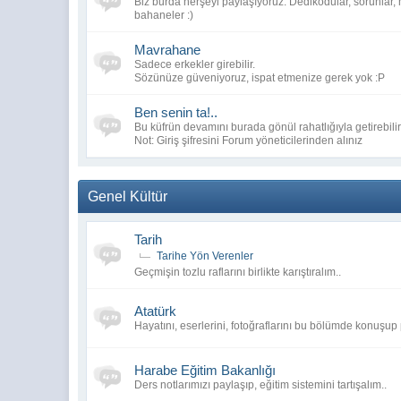
Biz burda herşeyi paylaşıyoruz. Dedikodular, sorunlar, m
bahaneler :)
@
hüfyaa
:
12 tweet'lik bir fırtınadan sonra, 74
@
hüfyaa
:
şimdi bir tweet fırtınası yapalım
Mavrahane
@
hüfyaa
:
deneme...666 kişi...
Sadece erkekler girebilir.
Sözünüze güveniyoruz, ispat etmenize gerek yok :P
iyiyim o platformda. fakat işte, k
@
hüfyaa
:
Ben senin ta!..
@
hüfyaa
:
birkaç ayda minimum 1000 organik ta
Bu küfrün devamını burada gönül rahatlığıyla getirebilir
Not: Giriş şifresini Forum yöneticilerinden alınız
Genel Kültür
Tarih
Tarihe Yön Verenler
Geçmişin tozlu raflarını birlikte karıştıralım..
Atatürk
Hayatını, eserlerini, fotoğraflarını bu bölümde konuşup
Harabe Eğitim Bakanlığı
Ders notlarımızı paylaşıp, eğitim sistemini tartışalım..