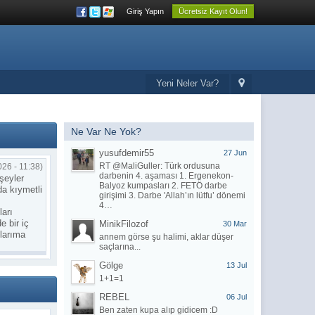
Giriş Yapın
Ücretsiz Kayıt Olun!
Yeni Neler Var?
Ne Var Ne Yok?
yusufdemir55
27 Jun
RT @MaliGuller: Türk ordusuna
026 - 11:38)
darbenin 4. aşaması 1. Ergenekon-
şeyler
Balyoz kumpasları 2. FETÖ darbe
a kıymetli
girişimi 3. Darbe 'Allah’ın lütfu’ dönemi
4…
ları
e bir iç
MinikFilozof
30 Mar
nlarıma
annem görse şu halimi, aklar düşer
saçlarına...
mı gördüm.
Gölge
13 Jul
z'
1+1=1
sinde o
REBEL
06 Jul
ünleri
Ben zaten kupa alıp gidicem :D