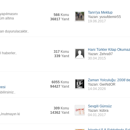
amimi anlar hep buralarda bir yerde saklı kalacak.
Tanrı'ya Mektup
a yapılmasını
566
Konu
arı, herkese selam...
(24.02.2
Yazan: yusufdemir55
lüm altına
36817
Yanıt
19.06.2017
yorum... inşallah herkes iyidir...
(04.07.2
(03.08.2
dan duyurulacaktır..
(12.07.2
 şaşırdım
(24.05.2
Hani Türkler Kitap Okuma
317
Konu
 haberler..
Yazan: Zehra97
rden nereye
(24.05.2
339
Yanıt
30.04.2015
(15.04.2
(11.02.2
(28.02.2
Zaman Yolculuğu: 2008’den
6055
Konu
Yazan: GwiNdOR
ayanlar olur:)
(19.01.2
94427
Yanıt
yesi
14.04.2026
ilirsiniz..
(19.01.2
(02.01.2
Sevgili Günsüz
309
Konu
düşünmüştüm zaten. Fakat bana iş çıkarıyorsun, hem bir kere oldu
Yazan: kübra
(02.01.2
14362
Yanıt
. Unutmayın ki
04.01.2017
.
(01.01.2
muyor?