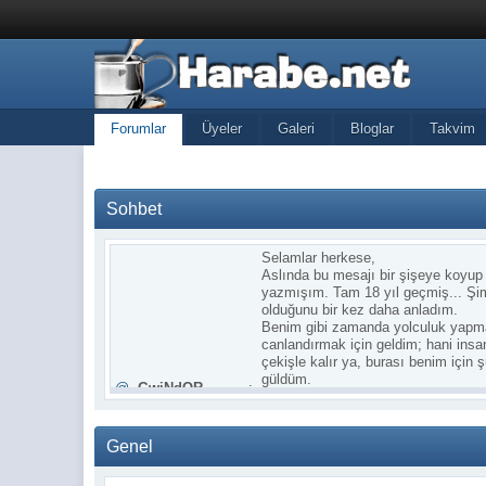
Forumlar
Üyeler
Galeri
Bloglar
Takvim
Sohbet
Selamlar herkese,
Aslında bu mesajı bir şişeye koyup 
yazmışım. Tam 18 yıl geçmiş... Şim
olduğunu bir kez daha anladım.
Benim gibi zamanda yolculuk yapmak 
canlandırmak için geldim; hani insa
çekişle kalır ya, burası benim içi
güldüm.
@
GwiNdOR
:
Özellikle mesaj kutuma girdiğimde 
Satırlarda asılı kalmış cümleler, ver
geliyordu. Şimdi ise sadece dijital 
Genel
günkü halimle karşılaşmak inanılma
Eskilerden biri buralara uğrar mı, b
özlemle anan, o güzel dostlukları 