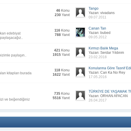
Tango
46
Konu
Yazan: vivadans
230
Yanıt
09.07.2011
Canan Tan
116
Konu
Yazan: bubed
çıkan edebiyat
788
Yanıt
09.05.2012
 paylaşacağız..
Kırmızı Balık Mega
421
Konu
Yazan: Serdar Yıldırım
1915
Yanıt
izimle paylaşın..
23.02.2018
Konularına Göre Tasnif Edil
118
Konu
Yazan: Can Ka No Rey
lan kitapları burada
1622
Yanıt
17.05.2016
TÜRKİYE DE YAŞAMAK TÜ
735
Konu
Yazan: ORHAN AFACAN
5516
Yanıt
nizi ve beğendiğiniz
26.04.2017