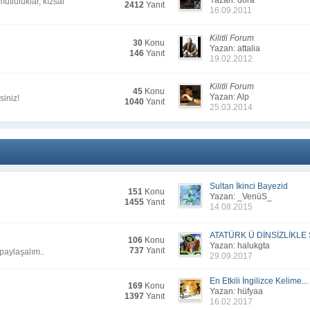
Yazan: dora
utluluklar, kızsal
2412
Yanıt
16.09.2011
3. Biraz daha artar bu
(17.03.2
(17.03.2
Kilitli Forum
30
Konu
Yazan: attalia
(17.03.2
146
Yanıt
19.02.2012
(13.02.2
ime söylüyorum?
Kilitli Forum
kipçili bir pinterest sayfası yapabilirim halbuse
(13.02.2
45
Konu
Yazan: Alp
siniz!
1040
Yanıt
25.03.2014
Sultan İkinci Bayezid
151
Konu
Yazan: _VenüS_
1455
Yanıt
14.08.2015
ATATÜRK Ü DİNSİZLİKLE 
106
Konu
Yazan: halukgta
737
Yanıt
 paylaşalım..
29.09.2017
En Etkili İngilizce Kelime...
169
Konu
Yazan: hüfyaa
1397
Yanıt
16.02.2017