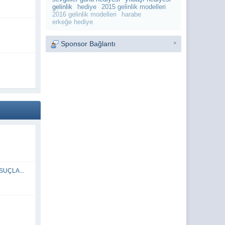
gelinlik
hediye
2015 gelinlik modelleri
019 - 09:15)
2016 gelinlik modelleri
harabe
erkeğe hediye
019 - 08:56)
019 - 08:55)
Sponsor Bağlantı
×
019 - 13:29)
019 - 13:28)
SUÇLA...