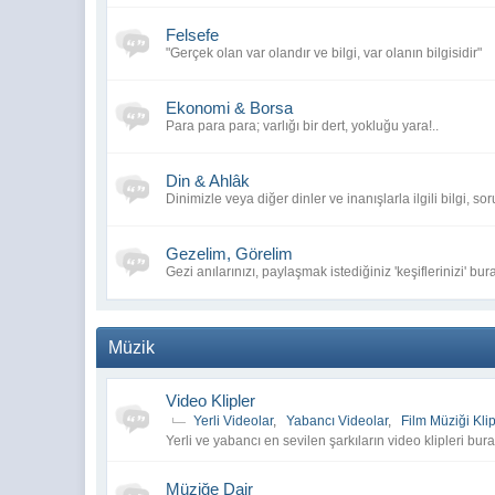
Felsefe
"Gerçek olan var olandır ve bilgi, var olanın bilgisidir"
Ekonomi & Borsa
Para para para; varlığı bir dert, yokluğu yara!..
Din & Ahlâk
Dinimizle veya diğer dinler ve inanışlarla ilgili bilgi, sor
Gezelim, Görelim
Gezi anılarınızı, paylaşmak istediğiniz 'keşiflerinizi' bur
Müzik
Video Klipler
Yerli Videolar
,
Yabancı Videolar
,
Film Müziği Klip
Yerli ve yabancı en sevilen şarkıların video klipleri bura
Müziğe Dair