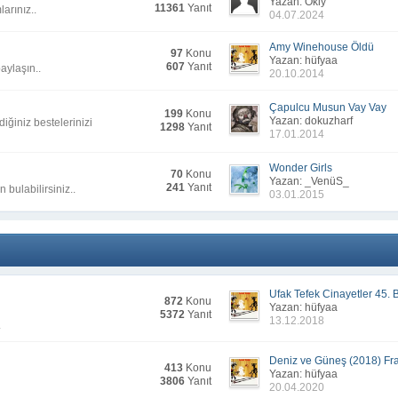
Yazan: Okiy
11361
Yanıt
arınız..
04.07.2024
Amy Winehouse Öldü
97
Konu
Yazan: hüfyaa
607
Yanıt
aylaşın..
20.10.2014
Çapulcu Musun Vay Vay
199
Konu
Yazan: dokuzharf
iğiniz bestelerinizi
1298
Yanıt
17.01.2014
Wonder Girls
70
Konu
Yazan: _VenüS_
241
Yanıt
 bulabilirsiniz..
03.01.2015
Ufak Tefek Cinayetler 45. B
872
Konu
Yazan: hüfyaa
5372
Yanıt
13.12.2018
.
Deniz ve Güneş (2018) F
413
Konu
Yazan: hüfyaa
3806
Yanıt
20.04.2020