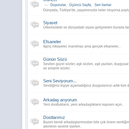
Sana Pinterest'ten ne güzel ziyaret
Duyurular
,
Üçüncü Sayfa
,
Seri ilanlar
@
hüfyaa
:
Dünyada, Türkiye'de, yaşamınızda neler oluyorsa payla
Neden bana forumlarımızda bu dosy
@
hüfyaa
:
Siyaset
Ülkemizdeki ve dünyadaki siyasi gelişmeleri burada tart
Ben neden markaların sitelerinden 
@
hüfyaa
:
Efsaneler
Deli olucam!
@
hüfyaa
:
İlginç hikayeler, inanılmaz ama gerçek efsaneler...
@
Lamos
:
Günün Sözü
Sevilen güzel sözler, aşk sözleri, aşk yazıları, duygusal 
@
AKIN
:
ve anlamlı sözler..
Günaydın. Yazıya linkini koyuyorum, 
@
hüfyaa
:
söylediğim bu.
Seni Seviyorum...
Sevdiğiniz kişiye açamadığınız duygularınızı artık tüm 
@
yusufdemir55
:
Günaydın arkadaşlar..
@
yusufdemir55
:
ben bi değişiklik göremedim. aynı şek
Arkadaş arıyorum
Bir tanesi video olarak çıktı ama.
@
hüfyaa
:
Yeni dostlukların, yeni arkadaşlıkların kapısını açın..
Video değil link çıksın madem, ban
@
hüfyaa
:
Dostlarımız
Neden, neden, neden?
@
hüfyaa
:
Bazen kendi arkadaşlarımızdan bile çok önem verdiğim
aleminin sevimli üyeleri..