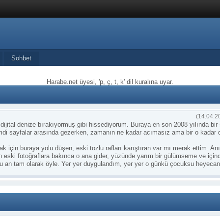
Sohbet
Harabe.net üyesi, 'p, ç, t, k' dil kuralına uyar.
(14.04.2
dijital denize bırakıyormuş gibi hissediyorum. Buraya en son 2008 yılında bir 
di sayfalar arasında gezerken, zamanın ne kadar acımasız ama bir o kadar d
için buraya yolu düşen, eski tozlu rafları karıştıran var mı merak ettim. Anı
n eski fotoğraflara bakınca o ana gider, yüzünde yarım bir gülümseme ve içind
n şu an tam olarak öyle. Yer yer duygulandım, yer yer o günkü çocuksu heyeca
kalbim yerinden çıkacak gibi oldu. O dönemdeki sevgilimle olan yazışmaları
ilmiş sözler, paylaşılan şarkılar... O an her şey ne kadar da 'gerçek' ve 'sonsu
birer izden ibaretler. İnsan değişiyor, dünya değişiyor ama bu forumun bir köşe
z bir duygu.
u satırları okur mu bilmiyorum. Ama eğer okuyorsan; bil ki bir yerlerde hâlâ o g
ve masum heyecanları unutmayan biri var.