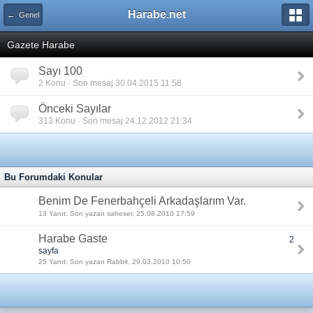
Harabe.net
← Genel
Gazete Harabe
Sayı 100
2 Konu · Son mesaj 30.04.2015 11:58
Önceki Sayılar
313 Konu · Son mesaj 24.12.2012 21:34
Bu Forumdaki Konular
Benim De Fenerbahçeli Arkadaşlarım Var.
13 Yanıt: Son yazan saheser, 25.08.2010 17:59
Harabe Gaste
2
sayfa
25 Yanıt: Son yazan Rabbit, 29.03.2010 10:50