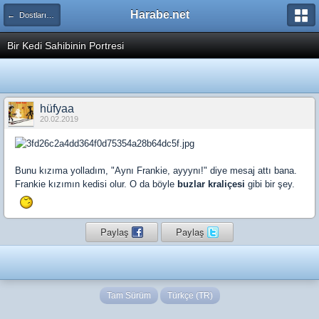
Harabe.net
← Dostlarımız
Bir Kedi Sahibinin Portresi
hüfyaa
20.02.2019
Bunu kızıma yolladım, "Aynı Frankie, ayyynı!" diye mesaj attı bana.
Frankie kızımın kedisi olur. O da böyle
buzlar kraliçesi
gibi bir şey.
Paylaş
Paylaş
Tam Sürüm
Türkçe (TR)