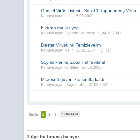
Güncel Virüs Listesi - Son 10 Raporlanmış Virüs
Konuyu açan tess ,
15.01.2009
bıktıran mailler yep
Konuyu açan Ziyaretçi_wildrose_* ,
04.10.2003
Blaster Virüsü'nü Temizleyelim
Konuyu açan Melih ,
17.01.2004
1
2
Soylediklerimi Sakin Hafife Alma!
Konuyu açan kardelen ,
26.08.2008
Microsoft güvenlikte sınıfta kaldı
Konuyu açan _KajmeraN_ ,
07.03.2007
SONRAKI
Sayfa
1
2
3
2 üye bu foruma bakıyor