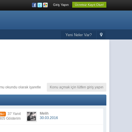
Giriş Yapın
Ücretsiz Kayıt Olun!
Yeni Neler Var?
u okundu olarak işaretle
Konu açmak için lütfen giriş yapın
Melih
37 Yanıt
ŞLI
30.03.2016
305 Gösterim