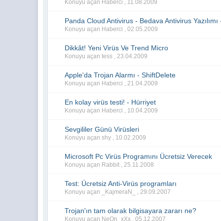
Konuyu açan Haberci ,
11.08.2009
Panda Cloud Antivirus - Bedava Antivirus Yazılım
Konuyu açan Haberci ,
02.05.2009
Dikkât! Yeni Virüs Ve Trend Micro
Konuyu açan tess ,
23.04.2009
Apple'da Trojan Alarmı - ShiftDelete
Konuyu açan Haberci ,
21.04.2009
En kolay virüs testi! - Hürriyet
Konuyu açan Haberci ,
10.04.2009
Sevgililer Günü Virüsleri
Konuyu açan shy ,
10.02.2009
Microsoft Pc Virüs Programını Ücretsiz Verecek
Konuyu açan Rabbit ,
25.11.2008
Test: Ücretsiz Anti-Virüs programları
Konuyu açan _KajmeraN_ ,
29.09.2007
Trojan'ın tam olarak bilgisayara zararı ne?
Konuyu açan NeOn_xXx ,
05.12.2007