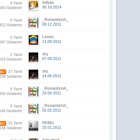
hüfyaa
8 Yanıt
30.10.2014
093 Gösterim
_RomantizmA_
0 Yanıt
09.12.2011
852 Gösterim
Lamos
5 Yanıt
21.09.2011
097 Gösterim
shy
1 Yanıt
07.09.2011
224 Gösterim
shy
27 Yanıt
ŞLI
14.06.2011
656 Gösterim
_RomantizmA_
0 Yanıt
16.04.2011
856 Gösterim
_RomantizmA_
0 Yanıt
02.02.2011
149 Gösterim
REBEL
31 Yanıt
ŞLI
25.01.2011
038 Gösterim