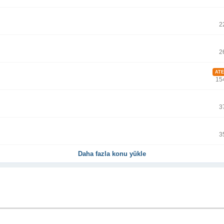
2
2
ATE
15
3
3
Daha fazla konu yükle