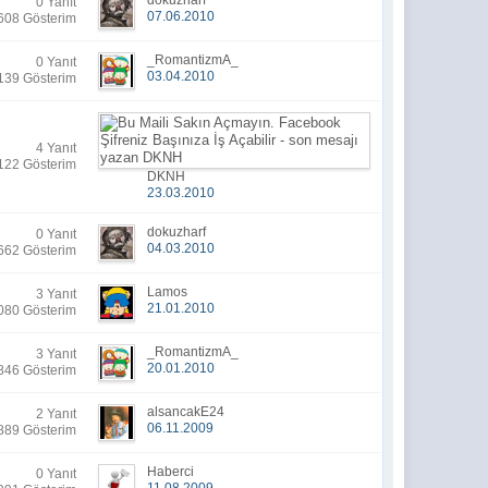
dokuzharf
0 Yanıt
07.06.2010
608 Gösterim
_RomantizmA_
0 Yanıt
03.04.2010
139 Gösterim
4 Yanıt
122 Gösterim
DKNH
23.03.2010
dokuzharf
0 Yanıt
04.03.2010
662 Gösterim
Lamos
3 Yanıt
21.01.2010
080 Gösterim
_RomantizmA_
3 Yanıt
20.01.2010
846 Gösterim
alsancakE24
2 Yanıt
06.11.2009
889 Gösterim
Haberci
0 Yanıt