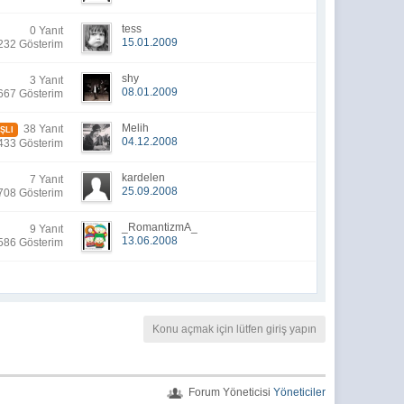
tess
0 Yanıt
15.01.2009
232 Gösterim
shy
3 Yanıt
08.01.2009
667 Gösterim
Melih
38 Yanıt
ŞLI
04.12.2008
433 Gösterim
kardelen
7 Yanıt
25.09.2008
708 Gösterim
_RomantizmA_
9 Yanıt
13.06.2008
586 Gösterim
Konu açmak için lütfen giriş yapın
Forum Yöneticisi
Yöneticiler