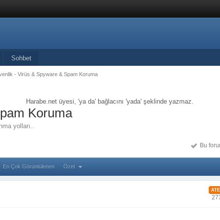
Sohbet
enlik - Virüs & Spyware & Spam Koruma
Harabe.net üyesi, 'ya da' bağlacını 'yada' şeklinde yazmaz.
 Spam Koruma
nma yolları..
Bu forum
En Çok Görüntülenen
Özel
ATE
27