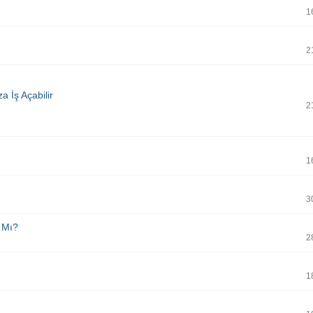
1
2
a İş Açabilir
2
1
3
 Mı?
2
1