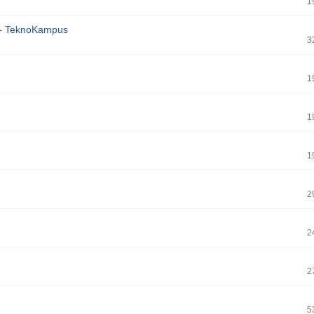
1
ı - TeknoKampus
3
1
1
1
2
2
2
5