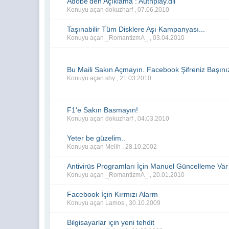
Adobe'den Açıklama : Authplay.dll
Konuyu açan dokuzharf ,
07.06.2010
Taşınabilir Tüm Disklere Aşı Kampanyası...
Konuyu açan _RomantizmA_ ,
03.04.2010
Bu Maili Sakın Açmayın. Facebook Şifreniz Başınız
Konuyu açan shy ,
21.03.2010
F1'e Sakın Basmayın!
Konuyu açan dokuzharf ,
04.03.2010
Yeter be güzelim..
Konuyu açan Melih ,
28.10.2002
Antivirüs Programları İçin Manuel Güncelleme Var
Konuyu açan _RomantizmA_ ,
20.01.2010
Facebook İçin Kırmızı Alarm
Konuyu açan Lamos ,
30.10.2009
Bilgisayarlar için yeni tehdit