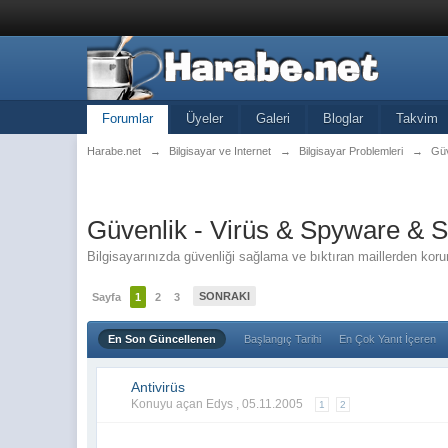
Forumlar
Üyeler
Galeri
Bloglar
Takvim
Harabe.net
→
Bilgisayar ve Internet
→
Bilgisayar Problemleri
→
Güv
Güvenlik - Virüs & Spyware &
Bilgisayarınızda güvenliği sağlama ve bıktıran maillerden koru
SONRAKI
Sayfa
1
2
3
En Son Güncellenen
Başlangıç Tarihi
En Çok Yanıt İçeren
Antivirüs
Konuyu açan Edys ,
05.11.2005
1
2