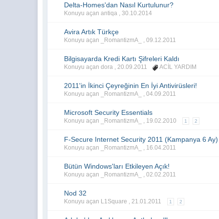
Delta-Homes'dan Nasıl Kurtulunur?
Konuyu açan antiqa ,
30.10.2014
Avira Artık Türkçe
Konuyu açan _RomantizmA_ ,
09.12.2011
Bilgisayarda Kredi Kartı Şifreleri Kaldı
Konuyu açan dora ,
20.09.2011
ACİL YARDIM
2011'in İkinci Çeyreğinin En İyi Antivirüsleri!
Konuyu açan _RomantizmA_ ,
04.09.2011
Microsoft Security Essentials
Konuyu açan _RomantizmA_ ,
19.02.2010
1
2
F-Secure Internet Security 2011 (Kampanya 6 Ay)
Konuyu açan _RomantizmA_ ,
16.04.2011
Bütün Windows'ları Etkileyen Açık!
Konuyu açan _RomantizmA_ ,
02.02.2011
Nod 32
Konuyu açan L1Square ,
21.01.2011
1
2