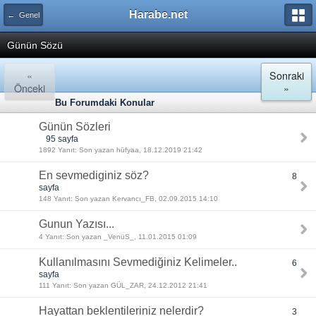
Harabe.net
← Genel
Günün Sözü
«
Sonraki
Önceki
»
Bu Forumdaki Konular
Günün Sözleri
95 sayfa
1892 Yanıt: Son yazan hüfyaa, 18.12.2019 21:42
En sevmediginiz söz?
8
sayfa
148 Yanıt: Son yazan Kervancı_FB, 02.09.2015 14:10
Gunun Yazısı...
4 Yanıt: Son yazan _VenüS_, 11.01.2015 01:09
Kullanılmasını Sevmediğiniz Kelimeler..
6
sayfa
111 Yanıt: Son yazan GÜL_ZAR, 24.12.2012 21:41
Hayattan beklentileriniz nelerdir?
3