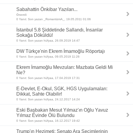
Sabahattin Önkibar Yazıları...
Önemli
0 Yanıt: Son yazan _RomantizmA_, 19.05.2011 01:06
İstanbul 5.8 Şiddetinde Sallandı, İnsanlar
Sokağa Döküldü!
0 Yanıt: Son yazan hüfyaa, 26.09.2019 14:47
DW Türkçe'nin Ekrem İmamoğlu Röportajı
0 Yanıt: Son yazan hüfyaa, 09.05.2019 11:26
Ekrem İmamoğlu Mevzuları: Mazbata Geldi Mi
Ne?
0 Yanıt: Son yazan hüfyaa, 17.04.2019 17:31
E-Devlet, E-Okul, SGK, HGS Uygulamaları:
Dikkat, Sahte Olabilir!
0 Yanıt: Son yazan hüfyaa, 24.12.2017 14:24
Eski Başbakan Mesut Yılmaz'ın Oğlu Yavuz
Yılmaz Evinde Ölü Bulundu
0 Yanıt: Son yazan hüfyaa, 16.12.2017 19:42
Trump'ın Hezimeti: Senato Ara Seçimlerinin