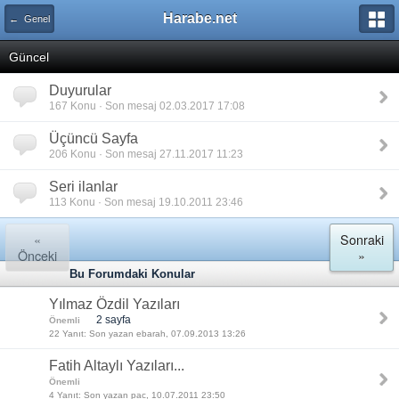
Harabe.net
← Genel
Güncel
Duyurular
167 Konu · Son mesaj 02.03.2017 17:08
Üçüncü Sayfa
206 Konu · Son mesaj 27.11.2017 11:23
Seri ilanlar
113 Konu · Son mesaj 19.10.2011 23:46
«
Sonraki
Önceki
»
Bu Forumdaki Konular
Yılmaz Özdil Yazıları
2 sayfa
Önemli
22 Yanıt: Son yazan ebarah, 07.09.2013 13:26
Fatih Altaylı Yazıları...
Önemli
4 Yanıt: Son yazan pac, 10.07.2011 23:50