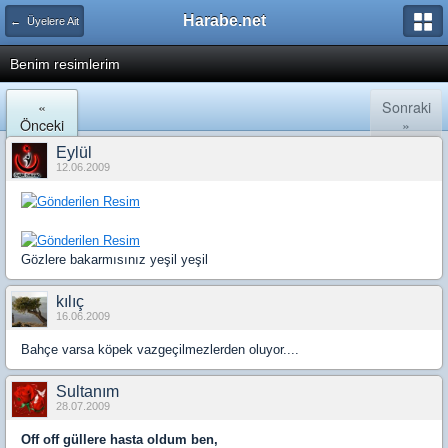
Harabe.net
← Üyelere Ait
Benim resimlerim
«
Sonraki
Önceki
»
Eylül
12.06.2009
Gözlere bakarmısınız yeşil yeşil
kılıç
16.06.2009
Bahçe varsa köpek vazgeçilmezlerden oluyor....
Sultanım
28.07.2009
Off off güllere hasta oldum ben,