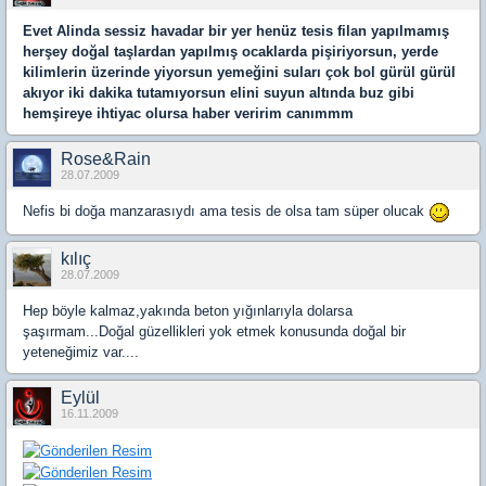
Evet Alinda sessiz havadar bir yer henüz tesis filan yapılmamış
herşey doğal taşlardan yapılmış ocaklarda pişiriyorsun, yerde
kilimlerin üzerinde yiyorsun yemeğini suları çok bol gürül gürül
akıyor iki dakika tutamıyorsun elini suyun altında buz gibi
hemşireye ihtiyac olursa haber veririm canımmm
Rose&Rain
28.07.2009
Nefis bi doğa manzarasıydı ama tesis de olsa tam süper olucak
kılıç
28.07.2009
Hep böyle kalmaz,yakında beton yığınlarıyla dolarsa
şaşırmam...Doğal güzellikleri yok etmek konusunda doğal bir
yeteneğimiz var....
Eylül
16.11.2009