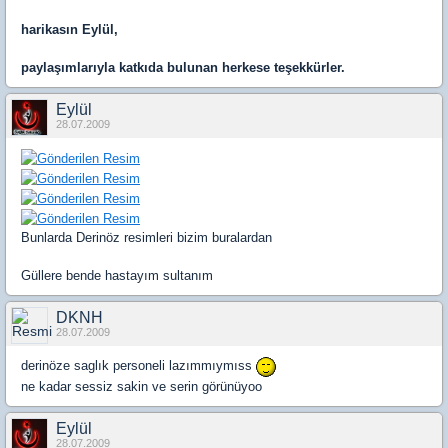
harikasın Eylül,
paylaşımlarıyla katkıda bulunan herkese teşekkürler.
Eylül
28.07.2009
Bunlarda Derinöz resimleri bizim buralardan
Güllere bende hastayım sultanım
DKNH
28.07.2009
derinöze saglık personeli lazımmıymıss
ne kadar sessiz sakin ve serin görünüyoo
Eylül
28.07.2009