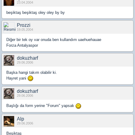
23.04.2004
beşiktaş beşiktaş oley oley by by
Prozzi
19.05.2004
Diğer bir tek oy var onuda ben kullandım uaehuehauae
Forza Antalyaspor
dokuzharf
29.06.2006
Başka hangi takım olabilir ki.
Hayret yani
dokuzharf
29.06.2006
Başlığı da form yerine "Forum" yapsak
Alp
29.06.2006
Beşiktaş