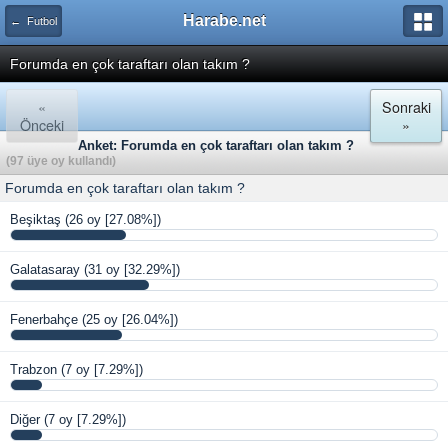
Harabe.net
← Futbol
Forumda en çok taraftarı olan takım ?
«
Sonraki
Önceki
»
Anket: Forumda en çok taraftarı olan takım ?
(97 üye oy kullandı)
Forumda en çok taraftarı olan takım ?
Beşiktaş
(26 oy [27.08%])
Galatasaray
(31 oy [32.29%])
Fenerbahçe
(25 oy [26.04%])
Trabzon
(7 oy [7.29%])
Diğer
(7 oy [7.29%])