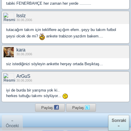
tabiki FENERBAHÇE her zaman her yerde ..........
IssIz
30.06.2006
tutacağım takım için tekliflere açığım efem..şeyy bu takım futbol
şeysi olcek de mi?
ankete trabizon yazdım bakem....
kara
30.06.2006
siz istediğinizi söyleyin ankette herşey ortada Beşiktaş...
ArGuS
30.06.2006
iyi de burda bir yarışma yok ki..
herkes tuttuğu takımı söylüyor...
Paylaş
Paylaş
«
Sonraki
Önceki
»