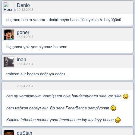
Denio
19.12.2003
deşmen benim yaramı...dedirtmeyin bana Türkiye'nin 5. büyüğünü
goner
18.04.2004
hiç şansı yok şampiyonuz bu sene
inan
18.04.2004
trabzon alır hocam doğruya doğru ..
20.04.2004
ben oy vermişmiyim vermişsem niye hatırlamıyorum şike var şike
hem trabzon babayı alır. Bu sene FenerBahce şampiyonnn
Kalpleri fetheden renkler yaşa fenerbahcee lay lay layy hobaa
quStah