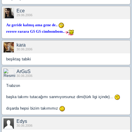
Ece
29.06.2006
Az geride kalmış ama gene de..
rerere rarara GS GS cimbombom..
kara
30.06.2006
beşiktaş tabiki
ArGuS
30.06.2006
Trabzon
başka takımı tutacağımı sanmıyorsunuz dimi(türk ligi içinde)...
dışarda hepsi bizim takımımız
Edys
30.06.2006