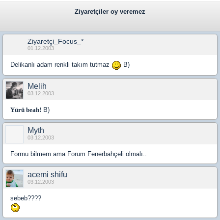
Ziyaretçiler oy veremez
Ziyaretçi_Focus_*
01.12.2003
Delikanlı adam renkli takım tutmaz
B)
Melih
03.12.2003
Yürü beah!
B)
Myth
03.12.2003
Formu bilmem ama Forum Fenerbahçeli olmalı..
acemi shifu
03.12.2003
sebeb????