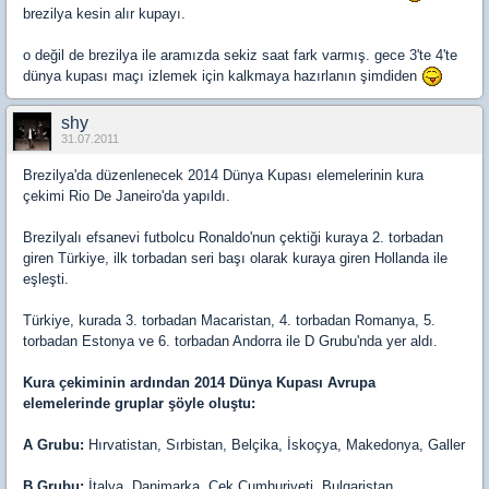
brezilya kesin alır kupayı.
o değil de brezilya ile aramızda sekiz saat fark varmış. gece 3'te 4'te
dünya kupası maçı izlemek için kalkmaya hazırlanın şimdiden
shy
31.07.2011
Brezilya'da düzenlenecek 2014 Dünya Kupası elemelerinin kura
çekimi Rio De Janeiro'da yapıldı.
Brezilyalı efsanevi futbolcu Ronaldo'nun çektiği kuraya 2. torbadan
giren Türkiye, ilk torbadan seri başı olarak kuraya giren Hollanda ile
eşleşti.
Türkiye, kurada 3. torbadan Macaristan, 4. torbadan Romanya, 5.
torbadan Estonya ve 6. torbadan Andorra ile D Grubu'nda yer aldı.
Kura çekiminin ardından 2014 Dünya Kupası Avrupa
elemelerinde gruplar şöyle oluştu:
A Grubu:
Hırvatistan, Sırbistan, Belçika, İskoçya, Makedonya, Galler
B Grubu:
İtalya, Danimarka, Çek Cumhuriyeti, Bulgaristan,