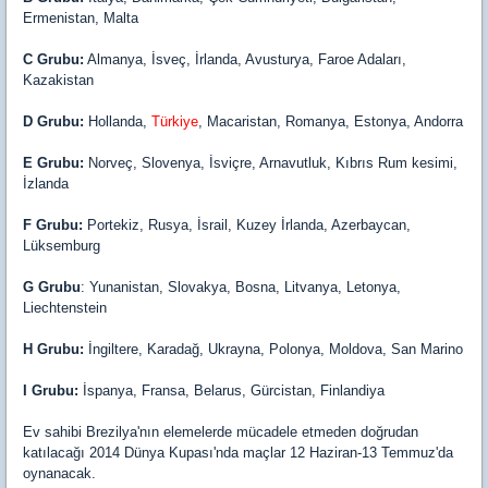
Ermenistan, Malta
C Grubu:
Almanya, İsveç, İrlanda, Avusturya, Faroe Adaları,
Kazakistan
D Grubu:
Hollanda,
Türkiye
, Macaristan, Romanya, Estonya, Andorra
E Grubu:
Norveç, Slovenya, İsviçre, Arnavutluk, Kıbrıs Rum kesimi,
İzlanda
F Grubu:
Portekiz, Rusya, İsrail, Kuzey İrlanda, Azerbaycan,
Lüksemburg
G Grubu
: Yunanistan, Slovakya, Bosna, Litvanya, Letonya,
Liechtenstein
H Grubu:
İngiltere, Karadağ, Ukrayna, Polonya, Moldova, San Marino
I Grubu:
İspanya, Fransa, Belarus, Gürcistan, Finlandiya
Ev sahibi Brezilya'nın elemelerde mücadele etmeden doğrudan
katılacağı 2014 Dünya Kupası'nda maçlar 12 Haziran-13 Temmuz'da
oynanacak.