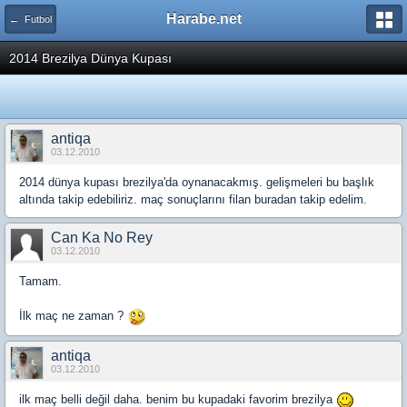
Harabe.net
← Futbol
2014 Brezilya Dünya Kupası
antiqa
03.12.2010
2014 dünya kupası brezilya'da oynanacakmış. gelişmeleri bu başlık
altında takip edebiliriz. maç sonuçlarını filan buradan takip edelim.
Can Ka No Rey
03.12.2010
Tamam.
İlk maç ne zaman ?
antiqa
03.12.2010
ilk maç belli değil daha. benim bu kupadaki favorim brezilya