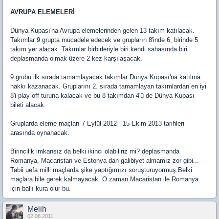
AVRUPA ELEMELERİ
Dünya Kupası'na Avrupa elemelerinden gelen 13 takım katılacak.
Takımlar 9 grupta mücadele edecek ve grupların 8'inde 6, birinde 5
takım yer alacak. Takımlar birbirleriyle biri kendi sahasında biri
deplasmanda olmak üzere 2 kez karşılaşacak.
9 grubu ilk sırada tamamlayacak takımlar Dünya Kupası'na katılma
hakkı kazanacak. Gruplarını 2. sırada tamamlayan takımlardan en iyi
8'i play-off turuna kalacak ve bu 8 takımdan 4'ü de Dünya Kupası
bileti alacak.
Gruplarda eleme maçları 7 Eylül 2012 - 15 Ekim 2013 tarihleri
arasında oynanacak.
Birincilik imkansız da belki ikinci olabiliriz mi? deplasmanda
Romanya, Macaristan ve Estonya dan galibiyet almamız zor gibi...
Tabii uefa milli maçlarda şike yaptığımızı soruşturuyormuş.Belki
maçlara bile gerek kalmayacak. O zaman Macaristan ile Romanya
için ballı kura olur bu.
Melih
02.08.2011