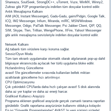
Shareaza, SoulSeek, StrongDC++, uTorrent, Vuze, WinMX, Winny2,
Zultrax gibi P2P programlarıyla indirilen tüm dosyalar kontrol edilir.
Anlık Mesajlaşma Kalkanı
AIM (AOL Instant Messenger), Gadu-Gadu, gaim/Pidgin, Google Talk,
ICQ, IM2 Messenger, Infium, Miranda, mIRC, MSN/Windows
Messenger, Odigo, PalTalk Messenger, Psi Jabber Client, QIP, QQ,
SIM, Skype, Tlen, Trillian, WengoPhone, XFire, Yahoo! Messenger
gibi anlık mesajlaşma servisleriyle indirilen dosyalar kontrol edilir.
Network Kalkanı
Ağ tabanlı tüm virüslere karşı koruma sağlar.
Sessiz/Oyun Modu
Tüm tam ekranlı uygulamalar otomatik olarak algılanarak pop-up dahil
bilgisayar ekranınızda açılacak her türlü uygulama bloke edilir.
Hızlandırılmış Güncelleme
avast! 5'te güncellemeler sırasında kullanılan bellek miktarı
azaltılarak güncelleme hızı artırılmışır.
CPU Optimizasyonu
Çok çekirdekli CPU'larda daha hızlı çalışan avast! 5 disk alanında
daha az yer kaplar ve daha az enerji harcar.
Grafiksel Kullanıcı Arayüzü
Programa eklenen grafiksel arayüzde gerçek zamanlı tarama raporları
görülebilir. Grafik raporlama arayüzünün kullanımı oldukça kolaydır.
En iyi "Güvenlik Programlarindan" AVAST 'in yeni sürümü sizlerle!