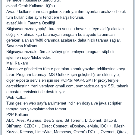
vermeden bulunarak durdurulur.
avast! Ortak Kullanıcı IQ'su
Avast! kullanıcılarından gelen zararlı yazılım uyarıları analiz edilerek
tüm kullanıcılar aynı tehditlere karşı korunur.
avast' Akıllı Tarama Özelliği
Bilgisayarınızda yaptığı tarama sonucu beyaz listeye aldığı alanları
değişiklik olmadıkça taramayan program bu sayede taranması
gereken alanları %80 oranında azaltarak daha hızlı tarama sağlar.
Savunma Kalkanı
Bilgisayarınızdaki tüm aktiviteyi gözlemleyen program şüpheli
işlemleri rapor/bloke eder.
Mail Kalkanı
Alınan ve gönderilen tüm e-postaları zararlı yazılım tehlikesine karşı
tarar. Program taramayı MS Outlook için geliştirdiği bir eklentiyle,
diğer e-posta servisleri için ise POP3/IMAP4/SMTP proxy'leriyle
gerçekleştirir. Yeni versiyon gmail.com, sympatico.ca gibi SSL tabanlı
e-posta servislerini de destekliyor.
Web Kalkanı
Tüm gezilen web sayfaları,internet indirilen dosya ve java scriptler
tarayıcınızı yavaşlatmadan taranır.
P2P Kalkanı
ABC, Ares, Azureus, BearShare, Bit Torrent, BitComet, BitLord,
BitPump, CZDC++, Direct Connect, eDonkey, eMule, iDC++, iMesh,
Kazaa, Kceasy, LimeWire, Morpheus, Opera's DC++, Overnet, Qtrax,