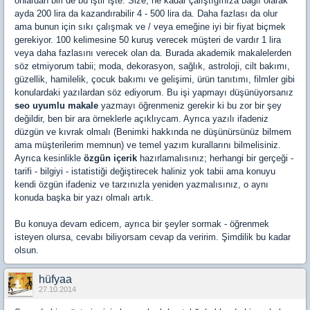
onlardan biri de bu iştir işte. Size, ne kadar çalıştığınıza bağlı olarak
ayda 200 lira da kazandırabilir 4 - 500 lira da. Daha fazlası da olur
ama bunun için sıkı çalışmak ve / veya emeğine iyi bir fiyat biçmek
gerekiyor. 100 kelimesine 50 kuruş verecek müşteri de vardır 1 lira
veya daha fazlasını verecek olan da. Burada akademik makalelerden
söz etmiyorum tabii; moda, dekorasyon, sağlık, astroloji, cilt bakımı,
güzellik, hamilelik, çocuk bakımı ve gelişimi, ürün tanıtımı, filmler gibi
konulardaki yazılardan söz ediyorum. Bu işi yapmayı düşünüyorsanız
seo uyumlu makale
yazmayı öğrenmeniz gerekir ki bu zor bir şey
değildir, ben bir ara örneklerle açıklıycam. Ayrıca yazılı ifadeniz
düzgün ve kıvrak olmalı (Benimki hakkında ne düşünürsünüz bilmem
ama müşterilerim memnun) ve temel yazım kurallarını bilmelisiniz.
Ayrıca kesinlikle
özgün içerik
hazırlamalısınız; herhangi bir gerçeği -
tarifi - bilgiyi - istatistiği değiştirecek haliniz yok tabii ama konuyu
kendi özgün ifadeniz ve tarzınızla yeniden yazmalısınız, o aynı
konuda başka bir yazı olmalı artık.
Bu konuya devam edicem, ayrıca bir şeyler sormak - öğrenmek
isteyen olursa, cevabı biliyorsam cevap da veririm. Şimdilik bu kadar
olsun.
hüfyaa
27.10.2014