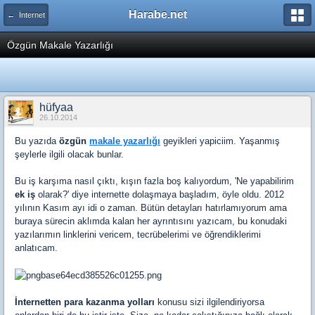
Harabe.net
← İnternet
Özgün Makale Yazarlığı
hüfyaa
26.10.2014
Bu yazıda
özgün
makale yazarlığı
geyikleri yapiciim. Yaşanmış
şeylerle ilgili olacak bunlar.
Bu iş karşıma nasıl çıktı, kışın fazla boş kalıyordum, 'Ne yapabilirim
ek iş
olarak?' diye internette dolaşmaya başladım, öyle oldu. 2012
yılının Kasım ayı idi o zaman. Bütün detayları hatırlamıyorum ama
buraya sürecin aklımda kalan her ayrıntısını yazıcam, bu konudaki
yazılarımın linklerini vericem, tecrübelerimi ve öğrendiklerimi
anlatıcam.
İnternetten para kazanma yolları
konusu sizi ilgilendiriyorsa