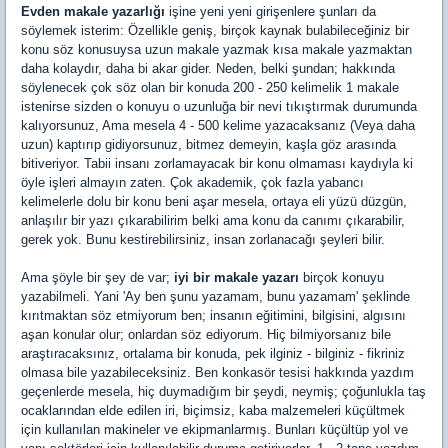
Evden makale yazarlığı
işine yeni yeni girişenlere şunları da
söylemek isterim: Özellikle geniş, birçok kaynak bulabileceğiniz bir
konu söz konusuysa uzun makale yazmak kısa makale yazmaktan
daha kolaydır, daha bi akar gider. Neden, belki şundan; hakkında
söylenecek çok söz olan bir konuda 200 - 250 kelimelik 1 makale
istenirse sizden o konuyu o uzunluğa bir nevi tıkıştırmak durumunda
kalıyorsunuz, Ama mesela 4 - 500 kelime yazacaksanız (Veya daha
uzun) kaptırıp gidiyorsunuz, bitmez demeyin, kaşla göz arasında
bitiveriyor. Tabii insanı zorlamayacak bir konu olmaması kaydıyla ki
öyle işleri almayın zaten. Çok akademik, çok fazla yabancı
kelimelerle dolu bir konu beni aşar mesela, ortaya eli yüzü düzgün,
anlaşılır bir yazı çıkarabilirim belki ama konu da canımı çıkarabilir,
gerek yok. Bunu kestirebilirsiniz, insan zorlanacağı şeyleri bilir.
Ama şöyle bir şey de var;
iyi bir makale yazarı
birçok konuyu
yazabilmeli. Yani 'Ay ben şunu yazamam, bunu yazamam' şeklinde
kırıtmaktan söz etmiyorum ben; insanın eğitimini, bilgisini, algısını
aşan konular olur; onlardan söz ediyorum. Hiç bilmiyorsanız bile
araştıracaksınız, ortalama bir konuda, pek ilginiz - bilginiz - fikriniz
olmasa bile yazabileceksiniz. Ben konkasör tesisi hakkında yazdım
geçenlerde mesela, hiç duymadığım bir şeydi, neymiş; çoğunlukla taş
ocaklarından elde edilen iri, biçimsiz, kaba malzemeleri küçültmek
için kullanılan makineler ve ekipmanlarmış. Bunları küçültüp yol ve