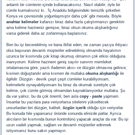
anlamlı bir cümlenin içinde kullanacaksınız. Nasıl olabilir; öyle bir
cümle kurmalısınız ki...'İç Anadolu bölgesindeki temizlik şirketleri
Konya ve çevresinde yoğunlaşmıştır daha çok' gibi mesela. Böyle
anahtar kelimeler
kafanızı biraz daha fazla çalıştırmanızı gerektirir
ama kelime hazineniz genişse, biraz olsun okuma alışkanlığınız
varsa giderek daha az zorlanmaya başlarsınız.
Ben bu işi becerebilmiş ve bana iltifat eden, ne zaman yazıya ihtiyacı
olsa başvuran devamlı müşteriler edinebilmiş olmamda hayatımın
uzunca bir kısmında çok kitap okumuş olmamın çok etkisi olduğuna
inanıyorum. Kelime hazinem geniş sayılır sanırım memleket
ortalamasına göre, yazılı ifademin akıcı ve düzgün olmasına gelince;
kısmen doğuştandır ama kısmen de mutlaka
okuma alışkanlığı
ile
ilgilidir. Düzgün - devrik çeşit çeşit cümleler kurabiliyorsam,
kelimelerle oynayabiliyorsam bu biraz da okumak suretiyle çok
kelime, çok cümle görmüş olmamdan kaynaklanıyordur mutlaka. Şu
da var yalnız, bu da çok önemli; ben asla
copy - paste
yapmam.
İnsanlar bu yazılara para veriyorlarsa sitelerini yükseltecek
unsurlardan biri düzgün, kaliteli,
özgün içerik
olduğu için veriyorlar.
Bu konuda hile yaparsanız önünde sonunda elinizde patlar. Ayrıca
alıcıların bir kısmında bunun kontrolünü yapacak araçlar da var. Bu işi
uzun vadeli yapmak, sağlam ve devamlı müşteriler edinmek
istiyorsanız bunu sakın yapmayın.