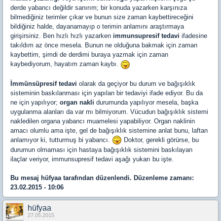
derde yabancı değildir sanırım; bir konuda yazarken karşınıza
bilmediğiniz terimler çıkar ve bunun size zaman kaybettireceğini
bildiğiniz halde, dayanamayıp o terimin anlamını araştırmaya
girişirsiniz. Ben hızlı hızlı yazarken
immunsupresif tedavi
ifadesine
takıldım az önce mesela. Bunun ne olduğuna bakmak için zaman
kaybettim, şimdi de derdimi buraya yazmak için zaman
kaybediyorum, hayatım zaman kaybı.
İmmünsüpresif tedavi
olarak da geçiyor bu durum ve bağışıklık
sisteminin baskılanması için yapılan bir tedaviyi ifade ediyor. Bu da
ne için yapılıyor;
organ nakli
durumunda yapılıyor mesela, başka
uygulanma alanları da var mı bilmiyorum. Vücudun bağışıklık sistemi
nakledilen organa yabancı muamelesi yapabiliyor. Organ naklinin
amacı olumlu ama işte, gel de bağışıklık sistemine anlat bunu, laftan
anlamıyor ki, tutturmuş bi yabancı.
Doktor, gerekli görürse, bu
durumun olmaması için hastaya bağışıklık sistemini baskılayan
ilaçlar veriyor, immunsupresif tedavi aşağı yukarı bu işte.
Bu mesaj
hüfyaa
tarafından düzenlendi. Düzenleme zamanı:
23.02.2015 - 10:06
hüfyaa
27.05.2015