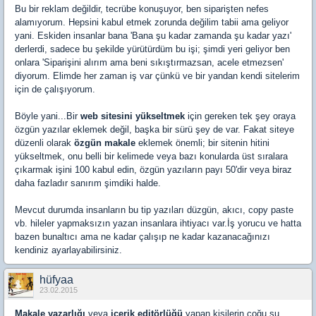
Bu bir reklam değildir, tecrübe konuşuyor, ben siparişten nefes
alamıyorum. Hepsini kabul etmek zorunda değilim tabii ama geliyor
yani. Eskiden insanlar bana 'Bana şu kadar zamanda şu kadar yazı'
derlerdi, sadece bu şekilde yürütürdüm bu işi; şimdi yeri geliyor ben
onlara 'Siparişini alırım ama beni sıkıştırmazsan, acele etmezsen'
diyorum. Elimde her zaman iş var çünkü ve bir yandan kendi sitelerim
için de çalışıyorum.
Böyle yani...Bir
web sitesini yükseltmek
için gereken tek şey oraya
özgün yazılar eklemek değil, başka bir sürü şey de var. Fakat siteye
düzenli olarak
özgün makale
eklemek önemli; bir sitenin hitini
yükseltmek, onu belli bir kelimede veya bazı konularda üst sıralara
çıkarmak işini 100 kabul edin, özgün yazıların payı 50'dir veya biraz
daha fazladır sanırım şimdiki halde.
Mevcut durumda insanların bu tip yazıları düzgün, akıcı, copy paste
vb. hileler yapmaksızın yazan insanlara ihtiyacı var.İş yorucu ve hatta
bazen bunaltıcı ama ne kadar çalışıp ne kadar kazanacağınızı
kendiniz ayarlayabilirsiniz.
hüfyaa
23.02.2015
Makale yazarlığı
veya
içerik editörlüğü
yapan kişilerin çoğu şu