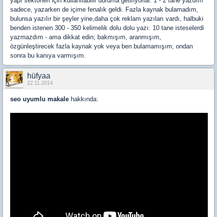
yapı sektörleri için kullanılabilir duruma getiriyorlar. 1 - 2 tane yazdım
sadece, yazarken de içime fenalık geldi. Fazla kaynak bulamadım,
bulunsa yazılır bir şeyler yine,daha çok reklam yazıları vardı, halbuki
benden istenen 300 - 350 kelimelik dolu dolu yazı. 10 tane isteselerdi
yazmazdım - ama dikkat edin; bakmışım, aranmışım,
özgünleştirecek fazla kaynak yok veya ben bulamamışım; ondan
sonra bu kanıya varmışım.
hüfyaa
22.11.2014
seo uyumlu makale
hakkında: