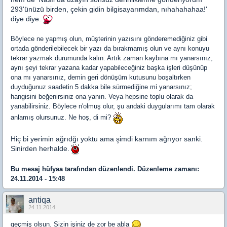
293'ünüzü birden, çekin gidin bilgisayarımdan, nıhahahahaa!'
diye diye.
Böylece ne yapmış olun, müşterinin yazısını gönderemediğiniz gibi
ortada gönderilebilecek bir yazı da bırakmamış olun ve aynı konuyu
tekrar yazmak durumunda kalın. Artık zaman kaybına mı yanarsınız,
aynı şeyi tekrar yazana kadar yapabileceğiniz başka işleri düşünüp
ona mı yanarsınız, demin geri dönüşüm kutusunu boşaltırken
duyduğunuz saadetin 5 dakka bile sürmediğine mi yanarsınız;
hangisini beğenirsiniz ona yanın. Veya hepsine toplu olarak da
yanabilirsiniz. Böylece n'olmuş olur, şu andaki duygularımı tam olarak
anlamış olursunuz. Ne hoş, di mi?
Hiç bi yerimin ağrıdğı yoktu ama şimdi karnım ağrıyor sanki.
Sinirden herhalde.
Bu mesaj
hüfyaa
tarafından düzenlendi. Düzenleme zamanı:
24.11.2014 - 15:48
antiqa
24.11.2014
geçmiş olsun. Sizin işiniz de zor be abla