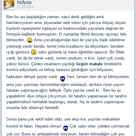
hüfyaa
27.10.2014
Ben bu işe başladığım zaman, nasıl denk geldiğini artık
hatırlamıyorum ama, piyasadan web sitesi için yazıya ihtiyaç duyan
kişilerin siparişlerini toplayan ve kadrosundaki yazarlara dağıtan bir
firmayla bağlantı kurmuştum. O zamanlar Word dosyası açmayı bile
bilmezdim.
Ama çocukluğumdan beri bir yazıyla ifade edebilme
yeteneği vardır bende, temel imla kurallarını da biliyordum, bendeki
ışığı görünce
sabır gösterip işi bana öğrettiler epeyce. Bir Dilek
vardı, bir de bir erkek vardı, ismini unuttum; o ikisi. İşleri çok zordu
yalnız bence. Çünkü insanların yazdığı
özgün makale
örneklerini
kontrol ediyorlardı ve birkaç tanesini gördüğüm için biliyorum,
hakkaten dehşet şeyler vardı.
Yani, tamam ben de işi bilmiyordum
ama yazı yazmayı becerebileceğim ortadaydı, akıllara ziyan yazım
hataları yapmayacağım belliydi. Öyle yazılar vardı ki...'Ben bu işi
yapabilirim' diye ortaya çıkıyorsun, bir tarafını yapamasan bir tarafını
yapabilmelisin herhalde başlangıç olarak, hiç bi tarafını yapamayan
insanlar bile atlamıştı besbelli.
Sonra bana çok teklif eden oldu; sen ekip kur, yazılan makaleleri
kontrol et falan. Hayatta olmaz!
Çok sabır ister, çileden çıkmamak
çok zor. Bunu iyi anlatabilmek istiyorum; benim bilmediğim çok şey