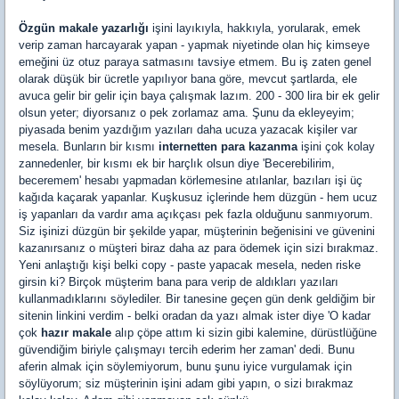
Özgün makale yazarlığı
işini layıkıyla, hakkıyla, yorularak, emek
verip zaman harcayarak yapan - yapmak niyetinde olan hiç kimseye
emeğini üz otuz paraya satmasını tavsiye etmem. Bu iş zaten genel
olarak düşük bir ücretle yapılıyor bana göre, mevcut şartlarda, ele
avuca gelir bir gelir için baya çalışmak lazım. 200 - 300 lira bir ek gelir
olsun yeter; diyorsanız o pek zorlamaz ama. Şunu da ekleyeyim;
piyasada benim yazdığım yazıları daha ucuza yazacak kişiler var
mesela. Bunların bir kısmı
internetten para kazanma
işini çok kolay
zannedenler, bir kısmı ek bir harçlık olsun diye 'Becerebilirim,
beceremem' hesabı yapmadan körlemesine atılanlar, bazıları işi üç
kağıda kaçarak yapanlar. Kuşkusuz içlerinde hem düzgün - hem ucuz
iş yapanları da vardır ama açıkçası pek fazla olduğunu sanmıyorum.
Siz işinizi düzgün bir şekilde yapar, müşterinin beğenisini ve güvenini
kazanırsanız o müşteri biraz daha az para ödemek için sizi bırakmaz.
Yeni anlaştığı kişi belki copy - paste yapacak mesela, neden riske
girsin ki? Birçok müşterim bana para verip de aldıkları yazıları
kullanmadıklarını söylediler. Bir tanesine geçen gün denk geldiğim bir
sitenin linkini verdim - belki oradan da yazı almak ister diye 'O kadar
çok
hazır makale
alıp çöpe attım ki sizin gibi kalemine, dürüstlüğüne
güvendiğim biriyle çalışmayı tercih ederim her zaman' dedi. Bunu
aferin almak için söylemiyorum, bunu şunu iyice vurgulamak için
söylüyorum; siz müşterinin işini adam gibi yapın, o sizi bırakmaz