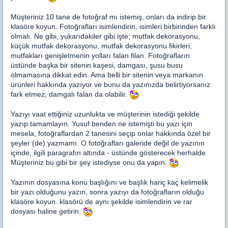
Müşteriniz 10 tane de fotoğraf mı istemiş, onları da indirip bir
klasöre koyun. Fotoğrafları isimlendirin, isimleri birbirinden farklı
olmalı. Ne gibi, yukarıdakiler gibi işte; mutfak dekorasyonu,
küçük mutfak dekorasyonu, mutfak dekorasyonu fikirleri,
mutfakları genişletmenin yolları falan filan. Fotoğrafların
üstünde başka bir sitenin kaşesi, damgası, şusu busu
olmamasına dikkat edin. Ama belli bir sitenin veya markanın
ürünleri hakkında yazıyor ve bunu da yazınızda belirtiyorsanız
fark etmez, damgalı falan da olabilir.
Yazıyı vaat ettiğiniz uzunlukta ve müşterinin istediği şekilde
yazıp tamamlayın. Yusuf benden ne istemişti bu yazı için
mesela, fotoğraflardan 2 tanesini seçip onlar hakkında özel bir
şeyler (de) yazmamı. O fotoğrafları galeride değil de yazının
içinde, ilgili paragrafın altında - üstünde gösterecek herhalde.
Müşteriniz bu gibi bir şey istediyse onu da yapın.
Yazının dosyasına konu başlığını ve başlık hariç kaç kelimelik
bir yazı olduğunu yazın, sonra yazıyı da fotoğrafların olduğu
klasöre koyun. klasörü de aynı şekilde isimlendirin ve rar
dosyası haline getirin.