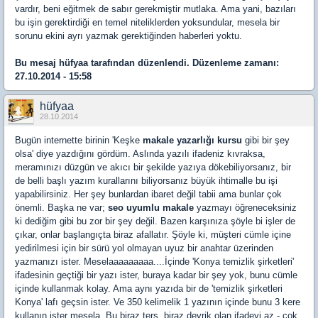
vardır, beni eğitmek de sabır gerekmiştir mutlaka. Ama yani, bazıları
bu işin gerektirdiği en temel niteliklerden yoksundular, mesela bir
sorunu ekini ayrı yazmak gerektiğinden haberleri yoktu.
Bu mesaj
hüfyaa
tarafından düzenlendi. Düzenleme zamanı:
27.10.2014 - 15:58
hüfyaa
28.10.2014
Bugün internette birinin 'Keşke
makale yazarlığı kursu
gibi bir şey
olsa' diye yazdığını gördüm. Aslında yazılı ifadeniz kıvraksa,
meramınızı düzgün ve akıcı bir şekilde yazıya dökebiliyorsanız, bir
de belli başlı yazım kurallarını biliyorsanız büyük ihtimalle bu işi
yapabilirsiniz. Her şey bunlardan ibaret değil tabii ama bunlar çok
önemli. Başka ne var;
seo uyumlu makale
yazmayı öğreneceksiniz
ki dediğim gibi bu zor bir şey değil. Bazen karşınıza şöyle bi işler de
çıkar, onlar başlangıçta biraz afallatır. Şöyle ki, müşteri cümle içine
yedirilmesi için bir sürü yol olmayan uyuz bir anahtar üzerinden
yazmanızı ister. Meselaaaaaaaaa....İçinde 'Konya temizlik şirketleri'
ifadesinin geçtiği bir yazı ister, buraya kadar bir şey yok, bunu cümle
içinde kullanmak kolay. Ama aynı yazıda bir de 'temizlik şirketleri
Konya' lafı geçsin ister. Ve 350 kelimelik 1 yazının içinde bunu 3 kere
kullanın ister mesela. Bu biraz ters, biraz devrik olan ifadeyi az - çok