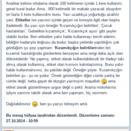
Anahtar kelime ortalama olarak 100 kelimenin içinde 1 kere kullanılır,
genel kural budur. Ama...800 kelimelik bir makale yazacak olsaydım
en fazla 5 kere kullanırdım bunu. Yazı uzadıkça yoğunluğu azaltılır
yani.
Etiketler
ise yazının içinde geçen ve konuyla ilgili olan başka
ifadelerdir. Bu yazı için örneğin 'Kızamıkçığın belirtileri', 'Çocuk
hastalıkları', 'Gebelikte kızamıkçık', 'Kızamıkçık aşısı' gibi şeyler
olabilir bunlar. Ben etiketleri yalın halde kullanmayı tercih ederim,
bildiğim kadarıyla doğrusu da budur, başka yerlerde yapıldığını çok
gördüğüm şu şeyi yapmam: '
Kızamıkçığın belirtileri
nden biri
kızamık hastalığında görülenlere benzeyen ama rengi daha açık olan
döküntülerdir.' Ne yapmış, etiket olarak kullanılabilecek bir ifadeyi takı
almış olarak kullanmış, etiket olan kısmını kalınlaştırmış. Bunu yalın
halde kullanmalısınız, bu şekilde değil. Örneğin şöyle: 'Kızamıkçığın
belirtileri şu - şu ve şudur.' Örnek gösterdiğim diğer cümle yanlış bir
cümle değil, hatta gayet de düzgün yazmışım maşallah
ama
etiket olarak gösterilmeye uygun değil o şekil. Arama motorlarına
işliyor sanırım taktik olarak ama ben yapmam, hiç sevmem.
Dağılabilirsiniz
, ben şu yazıyı bitireyim artık.
Bu mesaj
hüfyaa
tarafından düzenlendi. Düzenleme zamanı:
27.10.2014 - 10:59