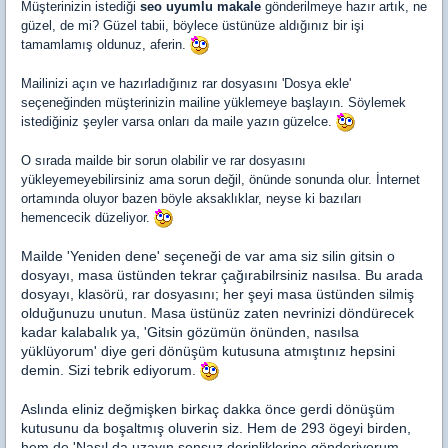
Müşterinizin istediği
seo uyumlu makale
gönderilmeye hazır artık, ne
güzel, de mi? Güzel tabii, böylece üstünüze aldığınız bir işi
tamamlamış oldunuz, aferin.
Mailinizi açın ve hazırladığınız rar dosyasını 'Dosya ekle'
seçeneğinden müşterinizin mailine yüklemeye başlayın. Söylemek
istediğiniz şeyler varsa onları da maile yazın güzelce.
O sırada mailde bir sorun olabilir ve rar dosyasını
yükleyemeyebilirsiniz ama sorun değil, önünde sonunda olur. İnternet
ortamında oluyor bazen böyle aksaklıklar, neyse ki bazıları
hemencecik düzeliyor.
Mailde 'Yeniden dene' seçeneği de var ama siz silin gitsin o
dosyayı, masa üstünden tekrar çağırabilrsiniz nasılsa. Bu arada
dosyayı, klasörü, rar dosyasını; her şeyi masa üstünden silmiş
olduğunuzu unutun. Masa üstünüz zaten nevrinizi döndürecek
kadar kalabalık ya, 'Gitsin gözümün önünden, nasılsa
yüklüyorum' diye geri dönüşüm kutusuna atmıştınız hepsini
demin. Sizi tebrik ediyorum.
Aslında eliniz değmişken birkaç dakka önce gerdi dönüşüm
kutusunu da boşaltmış oluverin siz. Hem de 293 ögeyi birden,
hem de 'Nasıl da uzayın sonsuz derinliklerine gönderiyorum