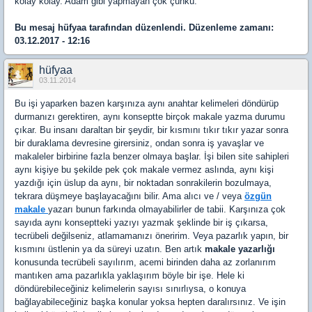
kolay kolay. Adam gibi yapmayan çok çünkü.
Bu mesaj
hüfyaa
tarafından düzenlendi. Düzenleme zamanı:
03.12.2017 - 12:16
hüfyaa
03.11.2014
Bu işi yaparken bazen karşınıza aynı anahtar kelimeleri döndürüp
durmanızı gerektiren, aynı konseptte birçok makale yazma durumu
çıkar. Bu insanı daraltan bir şeydir, bir kısmını tıkır tıkır yazar sonra
bir duraklama devresine girersiniz, ondan sonra iş yavaşlar ve
makaleler birbirine fazla benzer olmaya başlar. İşi bilen site sahipleri
aynı kişiye bu şekilde pek çok makale vermez aslında, aynı kişi
yazdığı için üslup da aynı, bir noktadan sonrakilerin bozulmaya,
tekrara düşmeye başlayacağını bilir. Ama alıcı ve / veya
özgün
makale
yazarı bunun farkında olmayabilirler de tabii. Karşınıza çok
sayıda aynı konseptteki yazıyı yazmak şeklinde bir iş çıkarsa,
tecrübeli değilseniz, atlamamanızı öneririm. Veya pazarlık yapın, bir
kısmını üstlenin ya da süreyi uzatın. Ben artık
makale yazarlığı
konusunda tecrübeli sayılırım, acemi birinden daha az zorlanırım
mantıken ama pazarlıkla yaklaşırım böyle bir işe. Hele ki
döndürebileceğiniz kelimelerin sayısı sınırlıysa, o konuya
bağlayabileceğiniz başka konular yoksa hepten daralırsınız. Ve işin