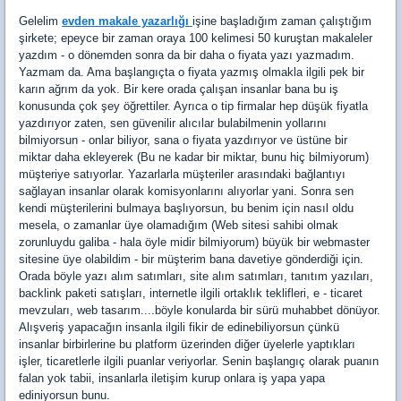
Gelelim
evden makale yazarlığı
işine başladığım zaman çalıştığım
şirkete; epeyce bir zaman oraya 100 kelimesi 50 kuruştan makaleler
yazdım - o dönemden sonra da bir daha o fiyata yazı yazmadım.
Yazmam da. Ama başlangıçta o fiyata yazmış olmakla ilgili pek bir
karın ağrım da yok. Bir kere orada çalışan insanlar bana bu iş
konusunda çok şey öğrettiler. Ayrıca o tip firmalar hep düşük fiyatla
yazdırıyor zaten, sen güvenilir alıcılar bulabilmenin yollarını
bilmiyorsun - onlar biliyor, sana o fiyata yazdırıyor ve üstüne bir
miktar daha ekleyerek (Bu ne kadar bir miktar, bunu hiç bilmiyorum)
müşteriye satıyorlar. Yazarlarla müşteriler arasındaki bağlantıyı
sağlayan insanlar olarak komisyonlarını alıyorlar yani. Sonra sen
kendi müşterilerini bulmaya başlıyorsun, bu benim için nasıl oldu
mesela, o zamanlar üye olamadığım (Web sitesi sahibi olmak
zorunluydu galiba - hala öyle midir bilmiyorum) büyük bir webmaster
sitesine üye olabildim - bir müşterim bana davetiye gönderdiği için.
Orada böyle yazı alım satımları, site alım satımları, tanıtım yazıları,
backlink paketi satışları, internetle ilgili ortaklık teklifleri, e - ticaret
mevzuları, web tasarım....böyle konularda bir sürü muhabbet dönüyor.
Alışveriş yapacağın insanla ilgili fikir de edinebiliyorsun çünkü
insanlar birbirlerine bu platform üzerinden diğer üyelerle yaptıkları
işler, ticaretlerle ilgili puanlar veriyorlar. Senin başlangıç olarak puanın
falan yok tabii, insanlarla iletişim kurup onlara iş yapa yapa
ediniyorsun bunu.