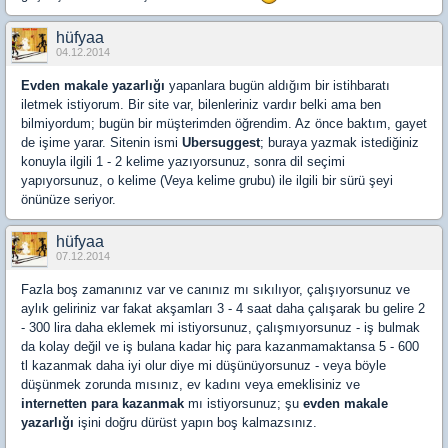
hüfyaa
04.12.2014
Evden makale yazarlığı
yapanlara bugün aldığım bir istihbaratı
iletmek istiyorum. Bir site var, bilenleriniz vardır belki ama ben
bilmiyordum; bugün bir müşterimden öğrendim. Az önce baktım, gayet
de işime yarar. Sitenin ismi
Ubersuggest
; buraya yazmak istediğiniz
konuyla ilgili 1 - 2 kelime yazıyorsunuz, sonra dil seçimi
yapıyorsunuz, o kelime (Veya kelime grubu) ile ilgili bir sürü şeyi
önünüze seriyor.
hüfyaa
07.12.2014
Fazla boş zamanınız var ve canınız mı sıkılıyor, çalışıyorsunuz ve
aylık geliriniz var fakat akşamları 3 - 4 saat daha çalışarak bu gelire 2
- 300 lira daha eklemek mi istiyorsunuz, çalışmıyorsunuz - iş bulmak
da kolay değil ve iş bulana kadar hiç para kazanmamaktansa 5 - 600
tl kazanmak daha iyi olur diye mi düşünüyorsunuz - veya böyle
düşünmek zorunda mısınız, ev kadını veya emeklisiniz ve
internetten para kazanmak
mı istiyorsunuz; şu
evden makale
yazarlığı
işini doğru dürüst yapın boş kalmazsınız.