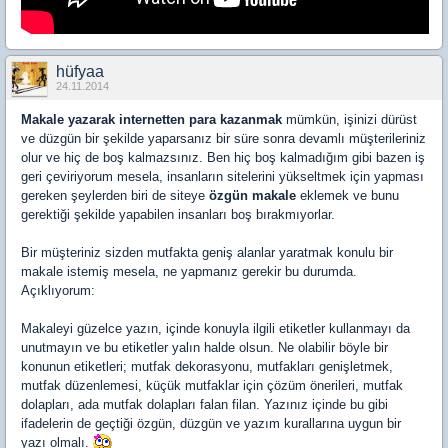
hüfyaa
24.11.2014
Makale yazarak internetten para kazanmak
mümkün, işinizi dürüst
ve düzgün bir şekilde yaparsanız bir süre sonra devamlı müşterileriniz
olur ve hiç de boş kalmazsınız. Ben hiç boş kalmadığım gibi bazen iş
geri çeviriyorum mesela, insanların sitelerini yükseltmek için yapması
gereken şeylerden biri de siteye
özgün makale
eklemek ve bunu
gerektiği şekilde yapabilen insanları boş bırakmıyorlar.
Bir müşteriniz sizden mutfakta geniş alanlar yaratmak konulu bir
makale istemiş mesela, ne yapmanız gerekir bu durumda.
Açıklıyorum:
Makaleyi güzelce yazın, içinde konuyla ilgili etiketler kullanmayı da
unutmayın ve bu etiketler yalın halde olsun. Ne olabilir böyle bir
konunun etiketleri; mutfak dekorasyonu, mutfakları genişletmek,
mutfak düzenlemesi, küçük mutfaklar için çözüm önerileri, mutfak
dolapları, ada mutfak dolapları falan filan. Yazınız içinde bu gibi
ifadelerin de geçtiği özgün, düzgün ve yazım kurallarına uygun bir
yazı olmalı.