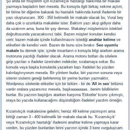
Şu anda bir müşterim için kızamıkçık hastalığı hakkında bir makale
yazmaya başladım ben mesela. Bu konuyla ilgili birkaç sekme açtım,
bir birine bir diğerine bakarak bu hastalık hakkında kendi ifademle bir
yazı oluşturucam. 300 - 350 kelimelik bir makale olacak bu, Vural bey
daha çok o uzunlukta makaleler ister. Baktım yazı akıp gidiyor daha
da uzatırım ama, buna bir şey demez. Makaleyi müşterinizin istekleri
doğrultusunda yazacaksınız tabii. Bazen müşteri konuları kendisi
verir, bazen makale içinde kullanılmasını istediği
anahtar kelime
ve
etiketleri de kendisi verir. Bazen de bunu size bırakır.
Seo uyumlu
makale
bu demek işte; içinde insanların o konuyla bilgi ararken arama
motoruna yazdığı ifadeler olacak. Arama motoru botları da sitelere
girip yazıları o ifadeler üzerinden indeksler, sıralamaya sokar. Bu
konuda veya başka konularda yazarken bazı ifadeleri bu yüzden
kalınlaştırıyorum mesela. Bir yöntem budur, biri yazının sonuna veya
sitenin sistemi gereği belirlenmiş bir yerine bunları yazmaktır,
Wordpress sitelerde etiketler için bir bölüm - bir de '
All in seo
' bölümü
vardır oralara yazarsınız mesela, başkaaaaaaaa...benim bildiklerim
bunlar. Bu yazının başlığını atarken karşıma 'Etiketler' kısmı çıkmıştı,
oraya bu yazıda kullanacağımı düşündüğüm ifadeleri yazdım örneğin.
Kızamıkçık makalesine gelelim; henüz 49 kelime yazmışım ama
bittiği zaman 3 - 400 kelimelik bir makale olacak bu. 'Kızamıkçık'
veya 'Kızamıkçık hastalığı' ifadesini anahtar kelime yapmaya karar
verdim, bu yüzden bunlardan birini yazının içinde 3 kere vurguluycam.