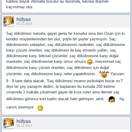
kalitesi büyük ihtimalle bozulur bu durumda, tekrara düşmek
kaçınılmaz olur.
hüfyaa
03.11.2014
Saç dökülmesi mesela; gayet geniş bir konudur ama ben Ozan için ki
kendisi müşterilerimden biri olur; şöyle bir şeyler yazmışım: Saç
dökülmesinin sebepleri, saç dökülmesinin nedenleri, saç dökülmesine
karşı çözüm önerileri, saç dökülmesi ile baş etmenin yolları, saç
dökülmesine karşı bitkisel çözümler, saç dökülmesine karşı doğal
maskeler, saç dökülmesine karşı omuz omuza
, mevsimsel saç
dökülmesine karşı çözüm önerileri, saç dökülmesi için doğal
çözümler, saç dökülmesine karşı neler yapabilirsiniz...
Yazsam
8 - 9 tane daha alacak, 'Saç dökülmesi insanın psikolojini bozar mı?'
diye bir şey yazayım dedim, bi başlasam bu konuda 250 kelime
civarında 1 makale çıkarmam gayet de kısa sürer ama demek saç
dökülmesi görünce kurt kadın olacak hale gelmişim artık
hiç
canım istemiyor.
hüfyaa
06.11.2014