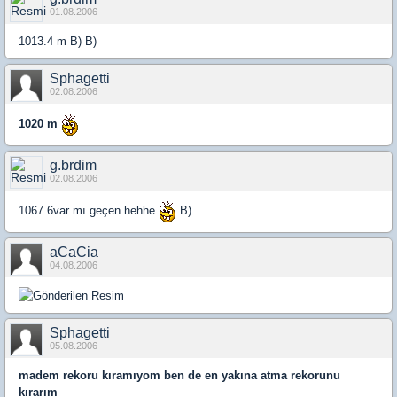
01.08.2006
1013.4 m B) B)
Sphagetti
02.08.2006
1020 m
g.brdim
02.08.2006
1067.6var mı geçen hehhe
B)
aCaCia
04.08.2006
Sphagetti
05.08.2006
madem rekoru kıramıyom ben de en yakına atma rekorunu
kırarım