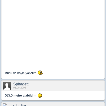
Bunu da böyle yapalım
Sphagetti
01.08.2006
585.5 metre atabildim
g.brdim