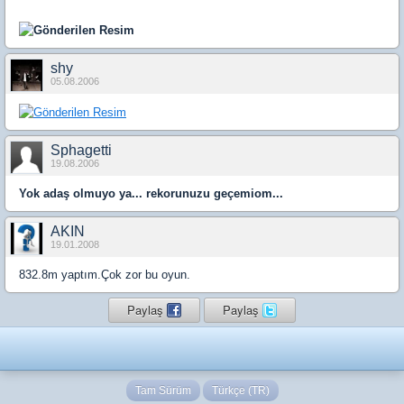
shy
05.08.2006
Sphagetti
19.08.2006
Yok adaş olmuyo ya... rekorunuzu geçemiom...
AKIN
19.01.2008
832.8m yaptım.Çok zor bu oyun.
Paylaş
Paylaş
Tam Sürüm
Türkçe (TR)