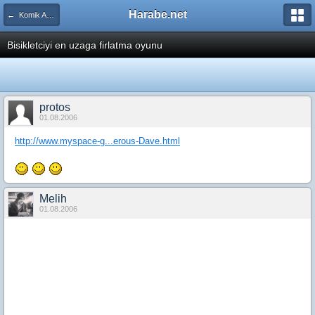
Harabe.net
← Komik Animasyonlar
Bisikletciyi en uzaga firlatma oyunu
protos
01.08.2006
http://www.myspace-g...erous-Dave.html
Melih
01.08.2006