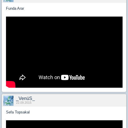
Funda Arar
_VenüS_
22.09.2015
Sefa Topsakal