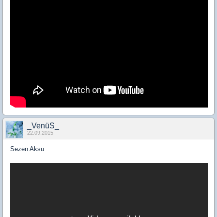
_VenüS_
22.09.2015
Sezen Aksu