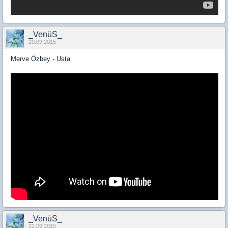
_VenüS_
20.09.2015
Merve Özbey - Usta
_VenüS_
22.09.2015