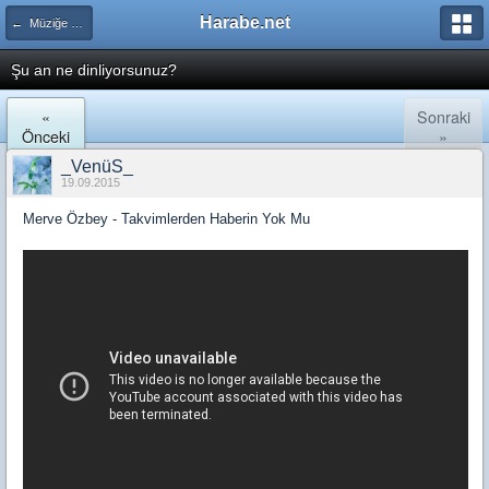
Harabe.net
← Müziğe Dair
Şu an ne dinliyorsunuz?
«
Sonraki
Önceki
»
_VenüS_
19.09.2015
Merve Özbey - Takvimlerden Haberin Yok Mu